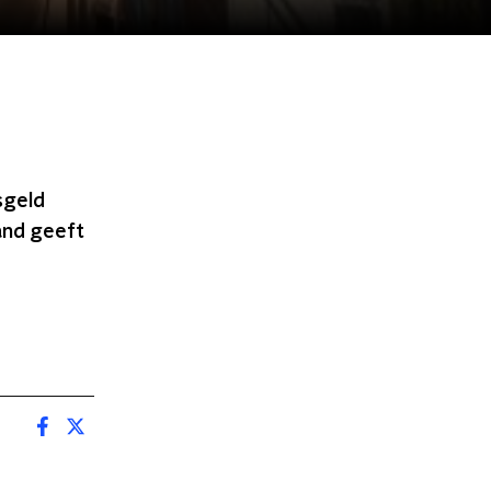
sgeld
and geeft