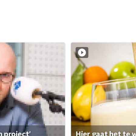
 project'
Hier gaat het te w