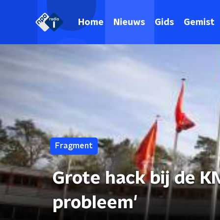
Home
Nieuws
Gids
Gemist
Fragment
Grote hack bij de K
probleem'