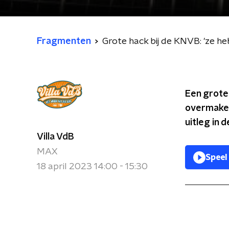
Fragmenten
Grote hack bij de KNVB: 'ze h
Een grote 
overmaken
uitleg in de
Villa VdB
MAX
Speel
18 april 2023 14:00 - 15:30