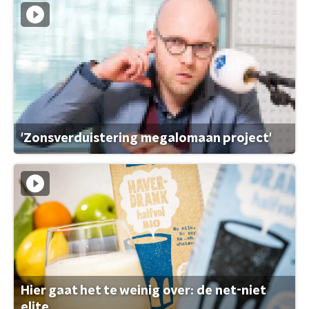
'Zonsverduistering megalomaan project'
Hier gaat het te weinig over: de net-niet
elite