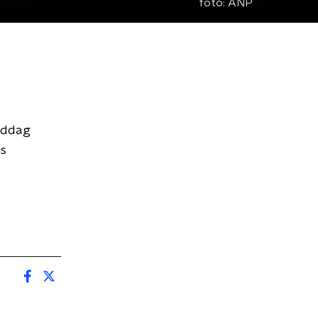
foto:
ANP
enddag
is