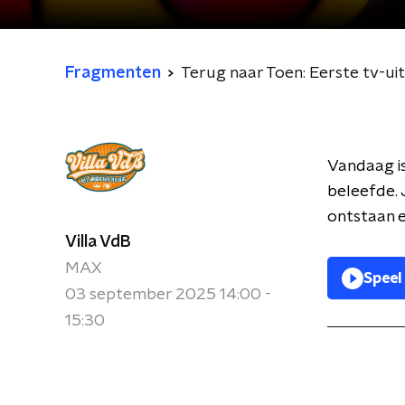
Fragmenten
Terug naar Toen: Eerste tv-u
Vandaag is
beleefde. 
ontstaan en
Villa VdB
MAX
Speel
03 september 2025 14:00 -
15:30