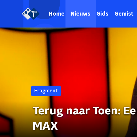
Home
Nieuws
Gids
Gemist
Fragment
Terug naar Toen: E
MAX