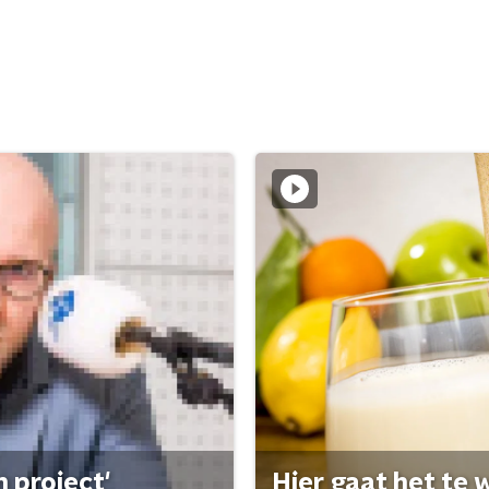
 project'
Hier gaat het te w