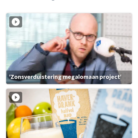
'Zonsverduistering megalomaan project'