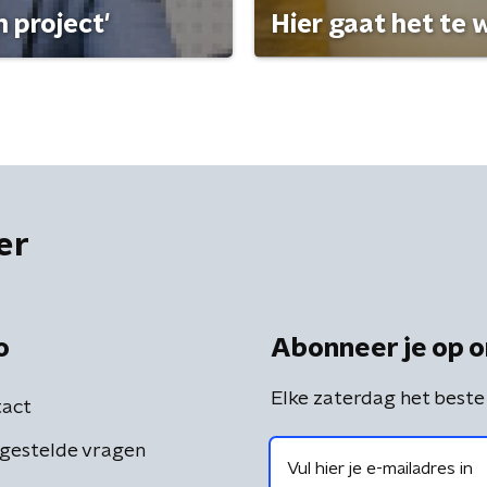
 project'
Hier gaat het te w
er
o
Abonneer je op o
Elke zaterdag het beste
act
gestelde vragen