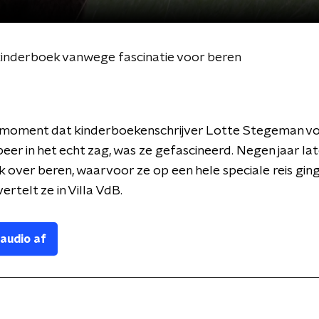
inderboek vanwege fascinatie voor beren
 moment dat kinderboekenschrijver Lotte Stegeman vo
beer in het echt zag, was ze gefascineerd. Negen jaar late
 over beren, waarvoor ze op een hele speciale reis ging
rtelt ze in Villa VdB.
 audio af