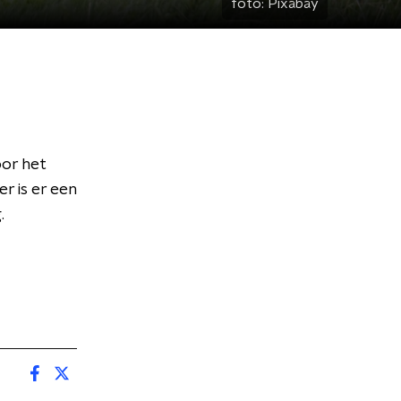
foto:
Pixabay
or het
r is er een
.