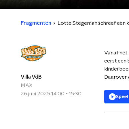
Fragmenten
Lotte Stegeman schreef een k
Vanaf het
eerst een 
kinderboek
Villa VdB
Daarover ve
MAX
26 juni 2025 14:00 - 15:30
Speel