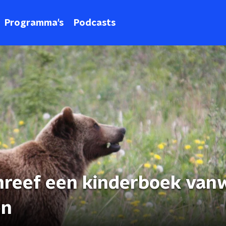
Programma's
Podcasts
hreef een kinderboek van
en