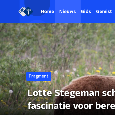
Home
Nieuws
Gids
Gemist
Fragment
Lotte Stegeman sc
fascinatie voor ber