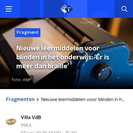
Fragment
Nieuwe leermiddelen voor
blinden in het onderwijs: 'Er is
meer dan braille'
foto:
ANP
Fragmenten
Nieuwe leermiddelen voor blinden in het onderwijs: 'Er is meer dan braille'
Villa VdB
MAX