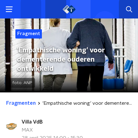
Fragment
'Empathische woning' voor
dementerende ouderen
ontwikkeld
foto:
ANP
Fragmenten
'Empathische woning' voor dementerende ouderen ontwikkeld
Villa VdB
MAX