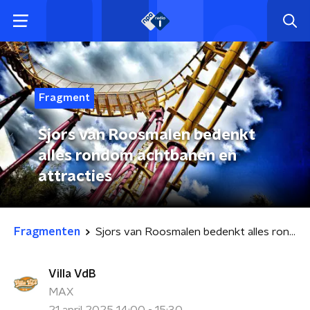
Fragment
Sjors van Roosmalen bedenkt
alles rondom achtbanen en
attracties
Fragmenten
Sjors van Roosmalen bedenkt alles rondom achtbanen en attracties
Villa VdB
MAX