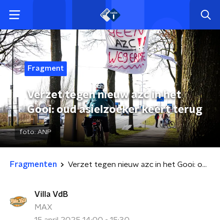
Fragment
Verzet tegen nieuw azc in het
Gooi: oud asielzoeker keert terug
foto:
ANP
Fragmenten
Verzet tegen nieuw azc in het Gooi: oud asielzoeker keert terug
Villa VdB
MAX