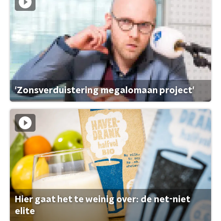
'Zonsverduistering megalomaan project'
Hier gaat het te weinig over: de net-niet
elite