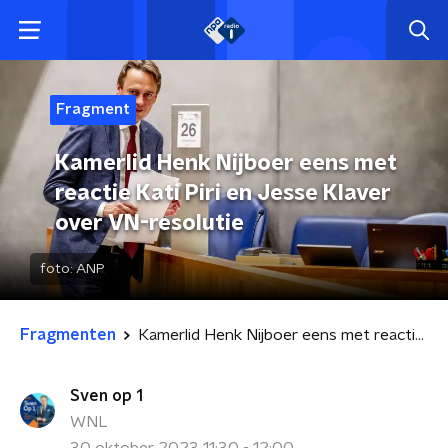
Fragment
Kamerlid Henk Nijboer eens met
reactie Kati Piri en Jesse Klaver
over VN-resolutie
foto:
ANP
Fragmenten
Kamerlid Henk Nijboer eens met reactie Kati Piri en Jesse Klaver over VN-resolutie
Sven op 1
WNL