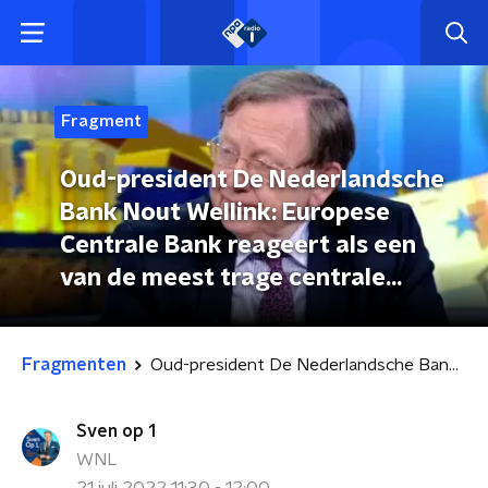
Fragment
Oud-president De Nederlandsche
Bank Nout Wellink: Europese
Centrale Bank reageert als een
van de meest trage centrale
banken ter wereld bij torenhoge
inflatie
Fragmenten
Oud-president De Nederlandsche Bank Nout Wellink: Europese Centrale Bank reageert als een van de meest trage centrale banken ter wereld bij torenhoge inflatie
Sven op 1
WNL