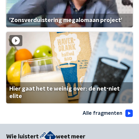
'Zonsverduistering megalomaan project'
Hier gaat het te weinig over: de net-niet
elite
Alle fragmenten
Wie luistert
weet meer