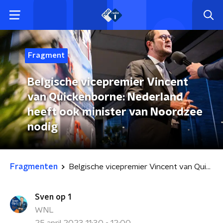
Fragment
Belgische vicepremier Vincent
van Quickenborne: Nederland
heeft ook minister van Noordzee
nodig
Fragmenten
Belgische vicepremier Vincent van Quickenborne: Nederland heeft ook minister van Noordzee nodig
Sven op 1
WNL