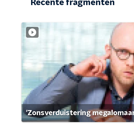
Recente fragmenten
'Zonsverduistering megalomaan