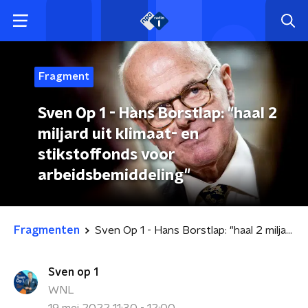
Fragment
Sven Op 1 - Hans Borstlap: "haal 2
miljard uit klimaat- en
stikstoffonds voor
arbeidsbemiddeling"
Fragmenten
Sven Op 1 - Hans Borstlap: "haal 2 miljard uit klimaat- en stikstoffonds voor arbeidsbemiddeling"
Sven op 1
WNL