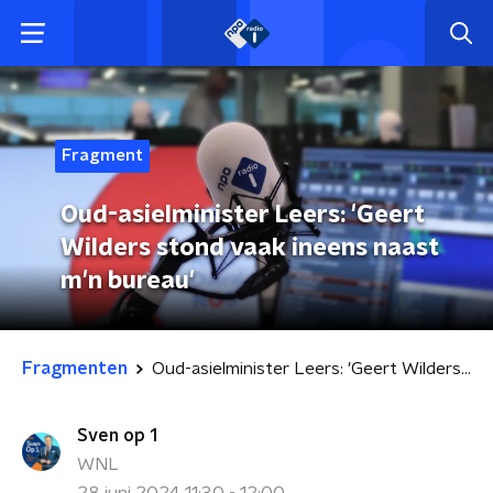
Fragment
Oud-asielminister Leers: 'Geert
Wilders stond vaak ineens naast
m'n bureau'
Fragmenten
Oud-asielminister Leers: 'Geert Wilders stond vaak ineens naast m'n bureau'
Sven op 1
WNL