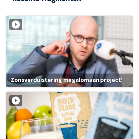
'Zonsverduistering megalomaan project'