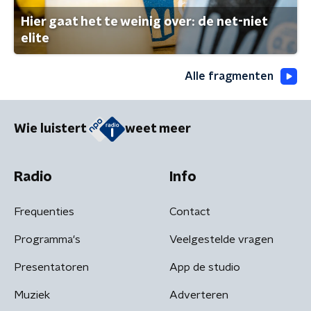
Hier gaat het te weinig over: de net-niet
elite
Alle fragmenten
Wie luistert
weet meer
Radio
Info
Frequenties
Contact
Programma's
Veelgestelde vragen
Presentatoren
App de studio
Muziek
Adverteren