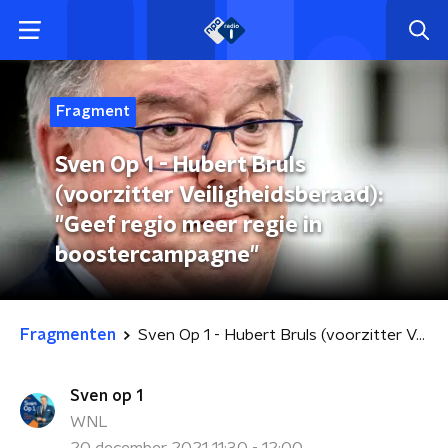
Fragment
Sven Op 1 - Hubert Bruls
(voorzitter Veiligheidsberaad):
"Geef regio meer regie in
boostercampagne"
Fragmenten
Sven Op 1 - Hubert Bruls (voorzitter Veiligheidsberaad): "Geef regio meer regie in boostercampagne"
Sven op 1
WNL