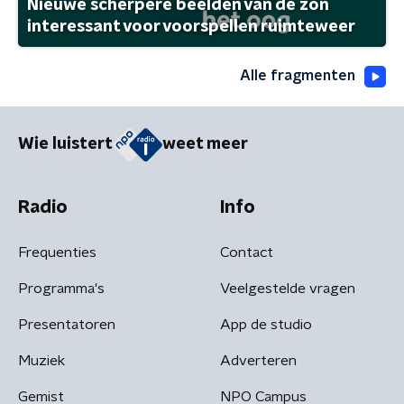
Nieuwe scherpere beelden van de zon
interessant voor voorspellen ruimteweer
Alle fragmenten
Wie luistert
weet meer
Radio
Info
Frequenties
Contact
Programma's
Veelgestelde vragen
Presentatoren
App de studio
Muziek
Adverteren
Gemist
NPO Campus