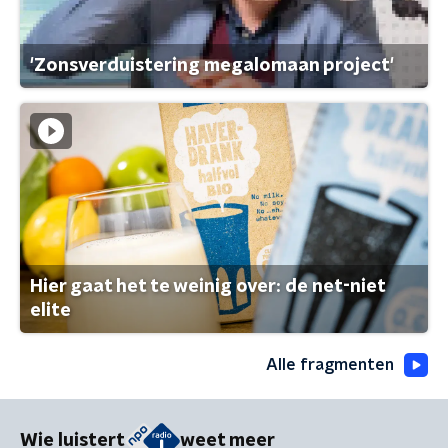
'Zonsverduistering megalomaan project'
Hier gaat het te weinig over: de net-niet
elite
Alle fragmenten
Wie luistert
weet meer