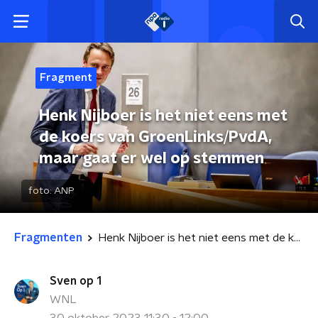
Fragment
Henk Nijboer is het niet eens met
de koers van GroenLinks/PvdA,
maar gaat er wel op stemmen
foto:
ANP
Fragmenten
Henk Nijboer is het niet eens met de koers van GroenLinks/PvdA, maar gaat er wel op stemmen
Sven op 1
WNL