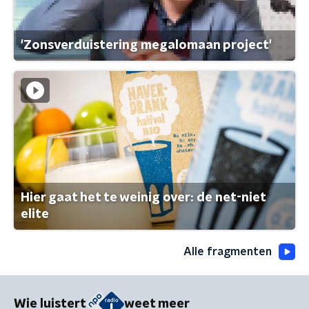
'Zonsverduistering megalomaan project'
Hier gaat het te weinig over: de net-niet
elite
Alle fragmenten
Wie luistert
weet meer