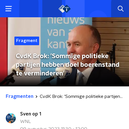
Fragment
CvdK Brok: 'Sommige politieke
partijen hebben doel boerenstand
te verminderen'
Fragmenten
CvdK Brok: 'Sommige politieke partijen hebben doel boerenstand te verminderen'
Sven op 1
WNL