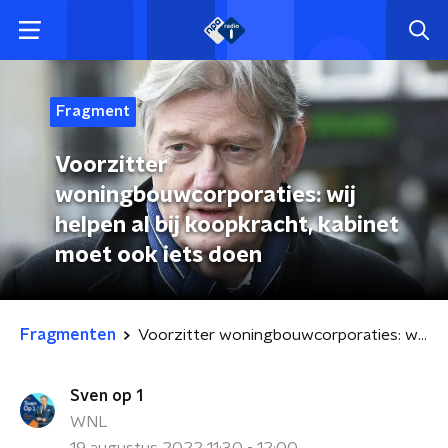
Fragment
Voorzitter
woningbouwcorporaties: wij
helpen al bij koopkracht, kabinet
moet ook iets doen
Fragmenten
Voorzitter woningbouwcorporaties: wij helpen al bij koopkracht, kabinet moet ook iets doen
Sven op 1
WNL