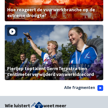
Hoe reageert de vuurwerkbranche op de
extreme droogte?
Fierljep toptalent Germ Terpstra tien
centimeter verwijderd van wereldrecord
Alle fragmenten
Wie luistert
weet meer