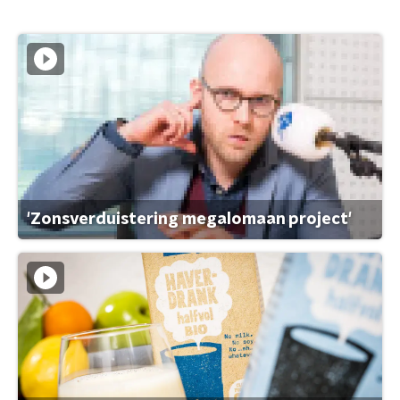
'Zonsverduistering megalomaan project'