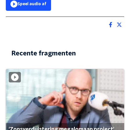
Speel audio af
Recente fragmenten
'Zonsverduistering megalomaan project'