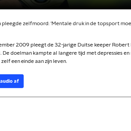
 pleegde zelfmoord: 'Mentale druk in de topsport moe
ember 2009 pleegt de 32-jarige Duitse keeper Robert
. De doelman kampte al langere tijd met depressies e
k zelf een einde aan zijn leven.
 audio af