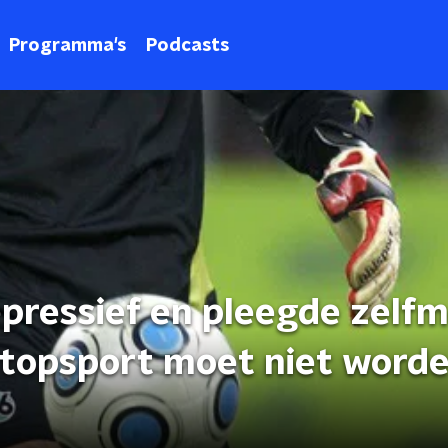
Programma's
Podcasts
pressief en pleegde zelfm
e topsport moet niet word