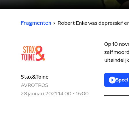
Fragmenten
Robert Enke was depressief en
Op 10 nov
zelfmoord
uiteindelij
Stax&Toine
Speel
AVROTROS
28 januari 2021 14:00 - 16:00