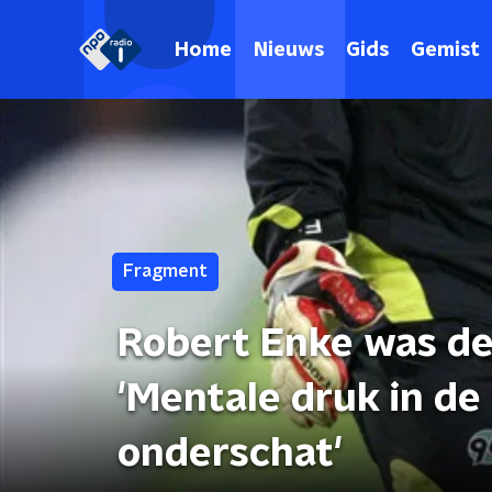
Home
Nieuws
Gids
Gemist
Fragment
Robert Enke was de
'Mentale druk in d
onderschat'