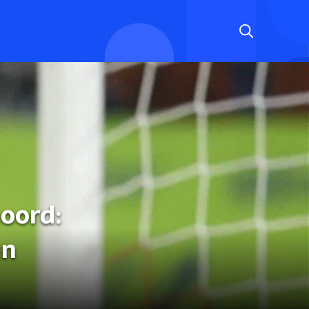
oord:
en