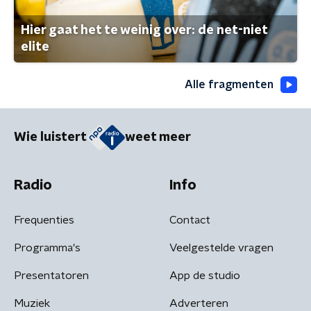
Hier gaat het te weinig over: de net-niet
elite
Alle fragmenten
Wie luistert
weet meer
Radio
Info
Frequenties
Contact
Programma's
Veelgestelde vragen
Presentatoren
App de studio
Muziek
Adverteren