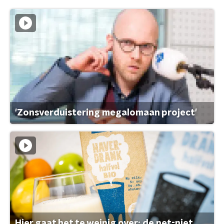
'Zonsverduistering megalomaan project'
Hier gaat het te weinig over: de net-niet