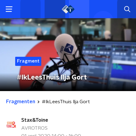
Fragment
#IkLeesThuis Ilja Gort
Fragmenten
#IkLeesThuis Ilja Gort
Stax&Toine
AVROTROS