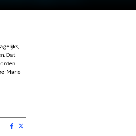
gelijks,
en. Dat
worden
ne-Marie