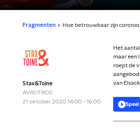
Fragmenten
Hoe betrouwbaar zijn coronas
Het aantal
maar een l
roept de v
aangebode
van Elsack
Stax&Toine
AVROTROS
21 oktober 2020 14:00 - 16:00
Speel