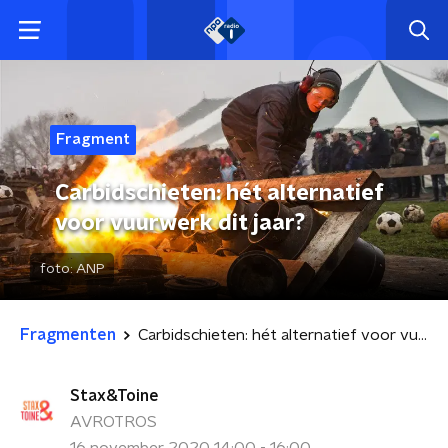
Fragment
Carbidschieten: hét alternatief
voor vuurwerk dit jaar?
foto:
ANP
Fragmenten
Carbidschieten: hét alternatief voor vuurwerk dit jaar?
Stax&Toine
AVROTROS