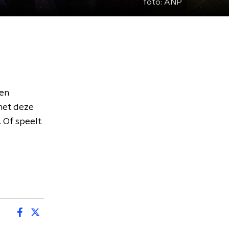
foto:
ANP
en
met deze
 Of speelt