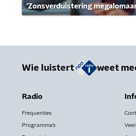
'Zonsverduistering megalomaan
Wie luistert
weet me
Radio
Inf
Frequenties
Cont
Programma's
Veel