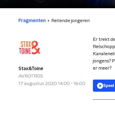
Fragmenten
Rellende jongeren
Er trekt d
Relschopp
Kanaleneil
jongens? P
er meer?
Stax&Toine
AVROTROS
17 augustus 2020 14:00 - 16:00
Speel