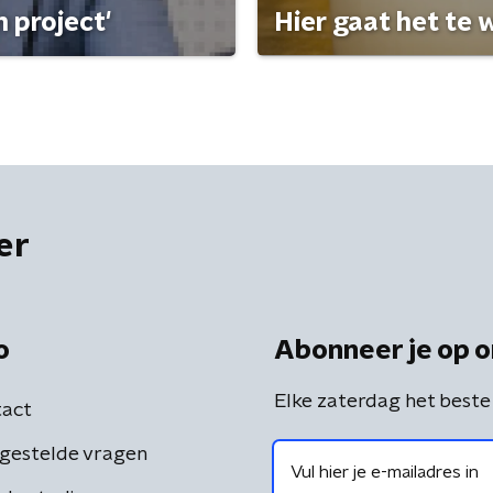
 project'
Hier gaat het te w
er
o
Abonneer je op o
Elke zaterdag het beste
act
gestelde vragen