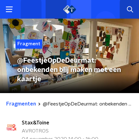
Fragment
@FeestjeOpDeDeurmat:
onbekenden blij maken met een
kaartje
Fragmenten
@FeestjeOpDeDeurmat: onbekenden blij maken met een kaartje
Stax&Toine
AVROTROS