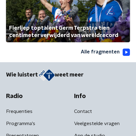
Fierljep toptalent Germ Terpstra tien
centimeter verwijderd van wereldrecord
Alle fragmenten
Wie luistert
weet meer
Radio
Info
Frequenties
Contact
Programma's
Veelgestelde vragen
Presentatoren
App de studio