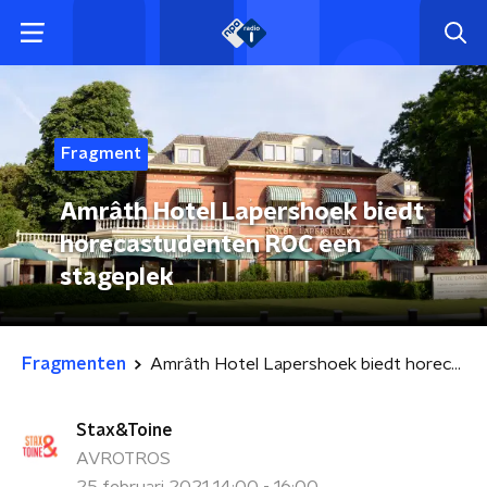
Fragment
Amrâth Hotel Lapershoek biedt
horecastudenten ROC een
stageplek
Fragmenten
Amrâth Hotel Lapershoek biedt horecastudenten ROC een stageplek
Stax&Toine
AVROTROS