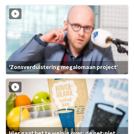
'Zonsverduistering megalomaan project'
Hier gaat het te weinig over: de net-niet