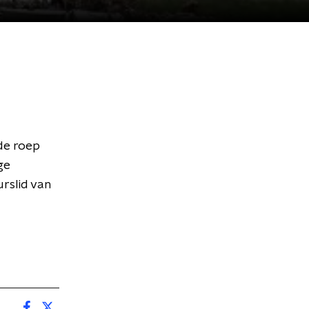
de roep
ge
rslid van