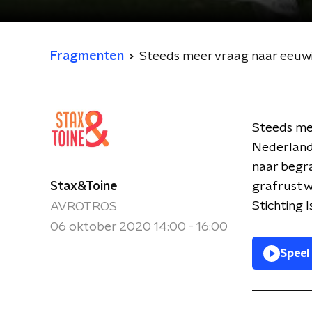
Fragmenten
Steeds meer vraag naar eeuw
Steeds mee
Nederland.
naar begra
Stax&Toine
grafrust w
Stichting 
AVROTROS
06 oktober 2020 14:00 - 16:00
Speel