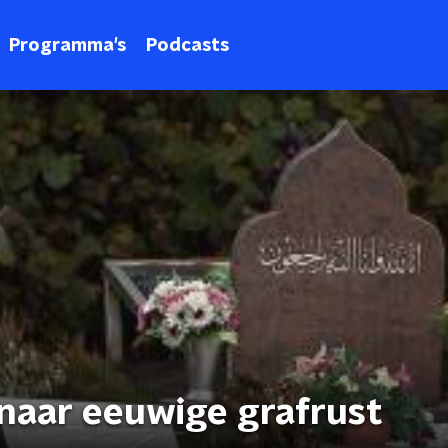
Programma's
Podcasts
naar eeuwige grafrust