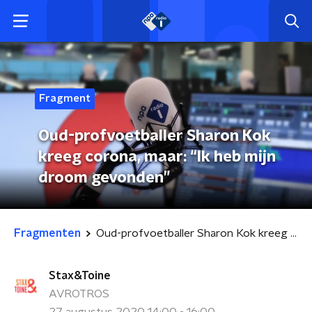
Fragment
Oud-profvoetballer Sharon Kok
kreeg corona, maar: “Ik heb mijn
droom gevonden”
Fragmenten
Oud-profvoetballer Sharon Kok kreeg corona, maar: “Ik heb mijn droom gevonden”
Stax&Toine
AVROTROS