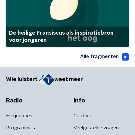
De heilige Fransiscus als inspiratiebron
voor jongeren
Alle fragmenten
Wie luistert
weet meer
Radio
Info
Frequenties
Contact
Programma's
Veelgestelde vragen