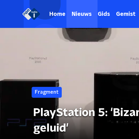
Home
Nieuws
Gids
Gemist
Fragment
PlayStation 5: 'Biza
geluid'