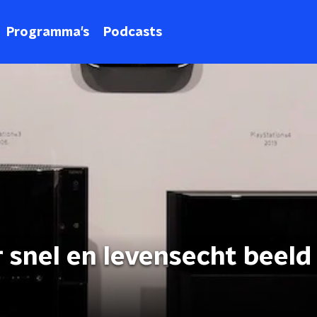
Programma's
Podcasts
r snel en levensecht beeld