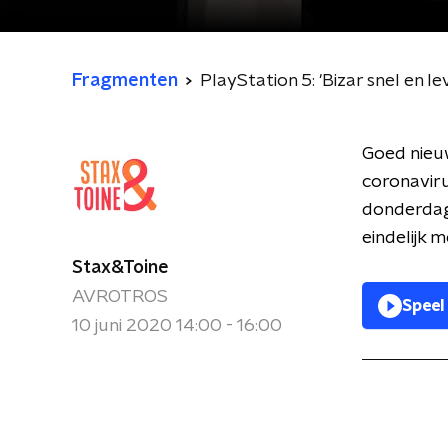
Fragmenten
PlayStation 5: 'Bizar snel en l
Goed nieuw
coronaviru
donderdaga
eindelijk 
Stax&Toine
AVROTROS
Speel
10 juni 2020 14:00 - 16:00