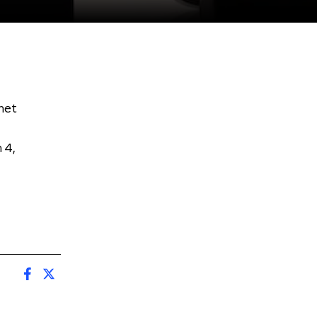
het
 4,