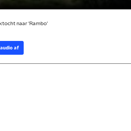
ektocht naar 'Rambo'
 audio af