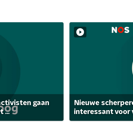
activisten gaan
Nieuwe scherpere
...
interessant voor