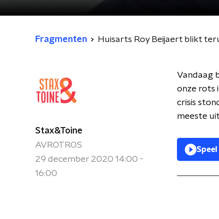
Fragmenten
Huisarts Roy Beijaert blikt t
Vandaag bl
onze rots 
crisis sto
meeste ui
Stax&Toine
AVROTROS
Speel
29 december 2020 14:00 -
16:00