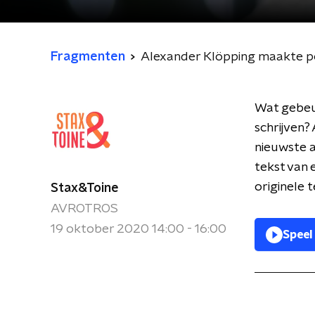
Fragmenten
Alexander Klöpping maakte po
Wat gebeur
schrijven?
nieuwste a
tekst van 
originele 
Stax&Toine
AVROTROS
19 oktober 2020 14:00 - 16:00
Speel