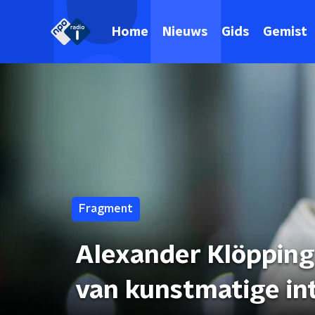
Home
Nieuws
Gids
Gemist
Fragment
Alexander Klöppin
van kunstmatige int