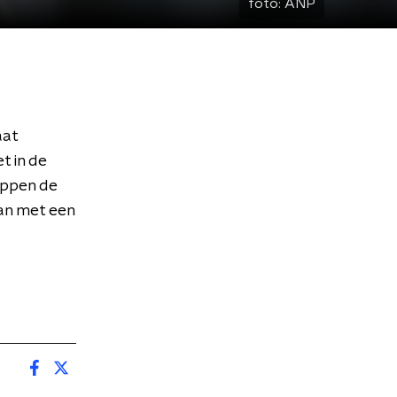
foto:
ANP
aat
t in de
oppen de
dan met een