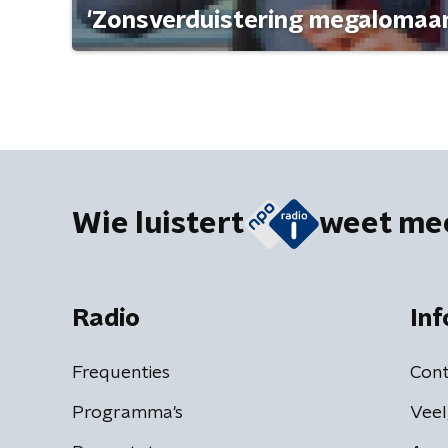
'Zonsverduistering megalomaan
Wie luistert
weet me
Radio
Inf
Frequenties
Cont
Programma's
Veel