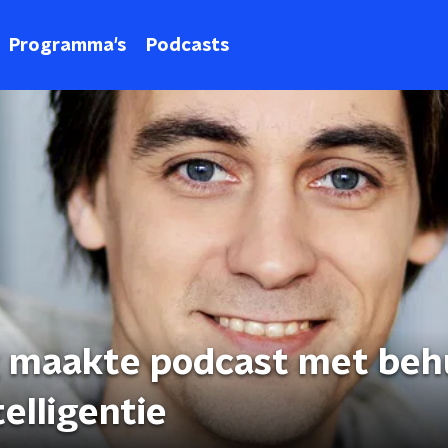
Programma's
Podcasts
g maakte podcast met beh
elligentie