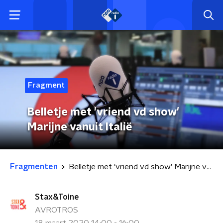
Fragment
Belletje met 'vriend vd show'
Marijne vanuit Italië
Fragmenten
Belletje met 'vriend vd show' Marijne vanuit Italië
Stax&Toine
AVROTROS