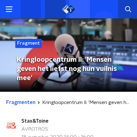
Fragment
Kringloopcentrum II: 'Mensen
geven het liefst nog hun vuilnis
mee'
Fragmenten
Kringloopcentrum II: 'Mensen geven het liefst nog hun vuilnis mee'
Stax&Toine
AVROTROS