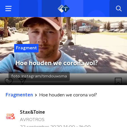
Fragment
Hoe houden we corona vol?
foto:
Instagram/timdouwsma
Fragmenten
Hoe houden we corona vol?
Stax&Toine
AVROTROS