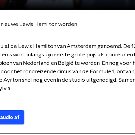
 nieuwe Lewis Hamilton worden
nu al de Lewis Hamilton van Amsterdam genoemd. De 10
lems won onlangs zijn eerste grote prijs als coureur en
oen van Nederland en België te worden. En nog voor hij
door het rondreizende circus van de Formule 1, ontva
 Ayrton snel nog even in de studio uitgenodigd. Samen 
lvia.
 audio af