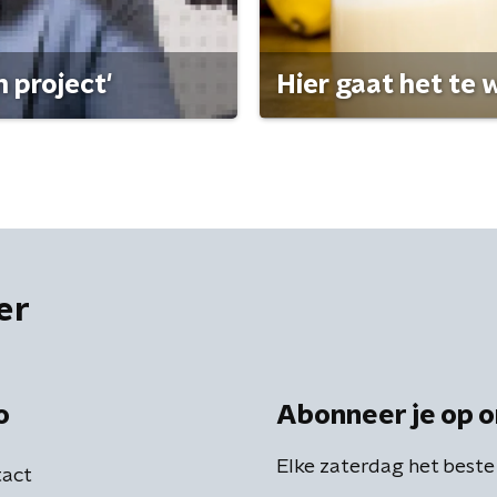
 project'
Hier gaat het te w
er
o
Abonneer je op o
Elke zaterdag het beste
act