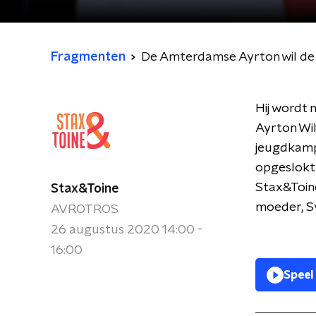
Fragmenten
De Amterdamse Ayrton wil de
Hij wordt 
Ayrton Wil
jeugdkampi
opgeslokt 
Stax&Toine
Stax&Toine
moeder, Sy
AVROTROS
26 augustus 2020 14:00 -
16:00
Speel