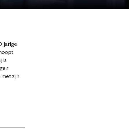
-jarige
 hoopt
 is
ngen
met zijn