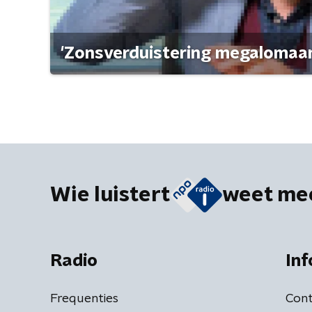
'Zonsverduistering megalomaan
Wie luistert
weet me
Radio
Inf
Frequenties
Cont