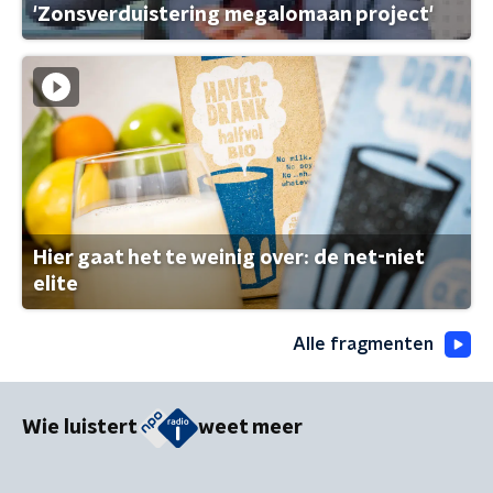
'Zonsverduistering megalomaan project'
Hier gaat het te weinig over: de net-niet
elite
Alle fragmenten
Wie luistert
weet meer