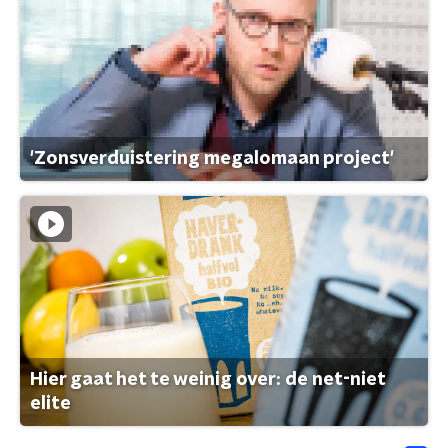
'Zonsverduistering megalomaan project'
Hier gaat het te weinig over: de net-niet
elite