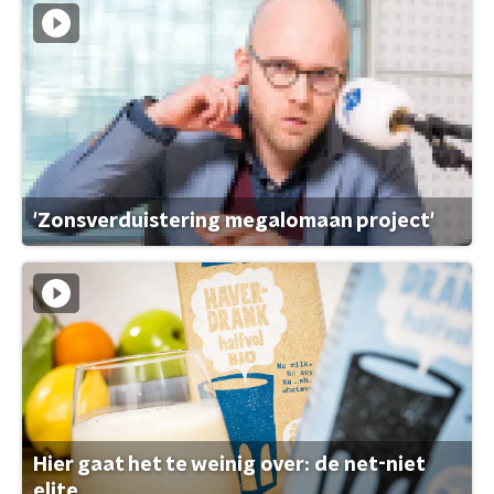
'Zonsverduistering megalomaan project'
Hier gaat het te weinig over: de net-niet
elite