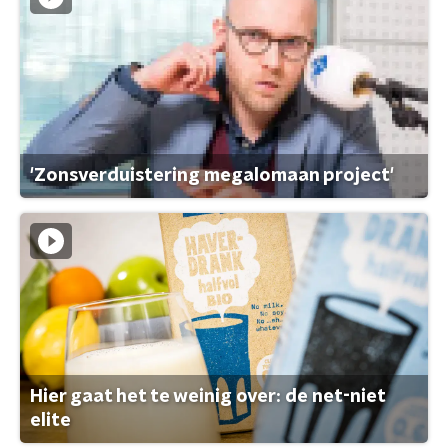
'Zonsverduistering megalomaan project'
Hier gaat het te weinig over: de net-niet
elite