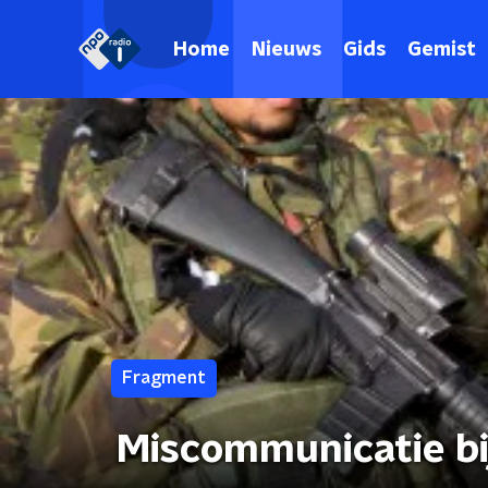
Home
Nieuws
Gids
Gemist
Fragment
Miscommunicatie bi