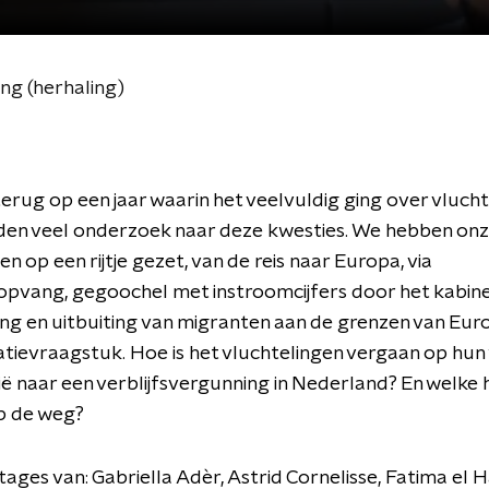
ing (herhaling)
terug op een jaar waarin het veelvuldig ging over vlucht
eden veel onderzoek naar deze kwesties. We hebben on
n op een rijtje gezet, van de reis naar Europa, via
opvang, gegoochel met instroomcijfers door het kabine
 en uitbuiting van migranten aan de grenzen van Euro
atievraagstuk. Hoe is het vluchtelingen vergaan op hu
ië naar een verblijfsvergunning in Nederland? En welke
p de weg?
ages van: Gabriella Adèr, Astrid Cornelisse, Fatima el