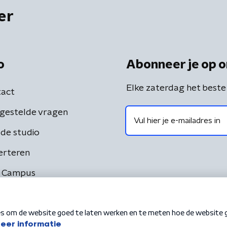
er
o
Abonneer je op o
Elke zaterdag het beste
act
gestelde vragen
de studio
erteren
 Campus