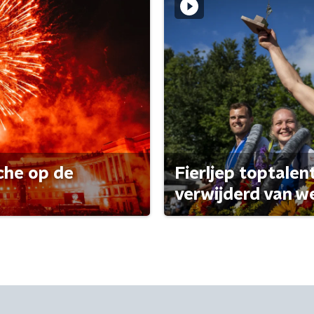
che op de
Fierljep toptalen
verwijderd van w