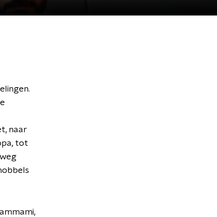
elingen.
ze
t, naar
pa, tot
n weg
 hobbels
 Hammami,