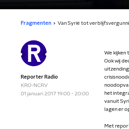
Fragmenten
Van Syrië tot verblijfsvergunn
We kijken 
Ook wij d
uitzendinge
Reporter Radio
crisisnood
noodopvang
KRO-NCRV
het integr
01 januari 2017 19:00 - 20:00
vanuit Syr
lagen er o
Met report