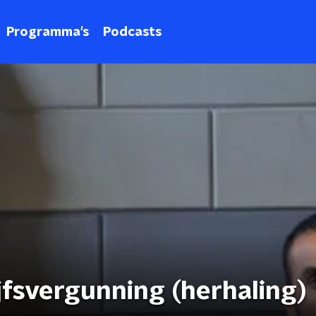
Programma's
Podcasts
ijfsvergunning (herhaling)