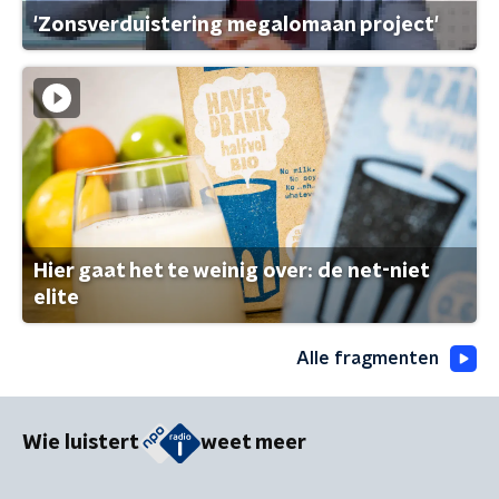
'Zonsverduistering megalomaan project'
Hier gaat het te weinig over: de net-niet
elite
Alle fragmenten
Wie luistert
weet meer